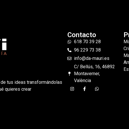
Contacto
P
618 70 39 28
Mo
Cr
96 229 73 38
Ma
info@da-mauri.es
Ar
C/ Bellús, 16, 46892
Es
Montaverner,
València
 de tus ideas transformándolas
ué quieres crear