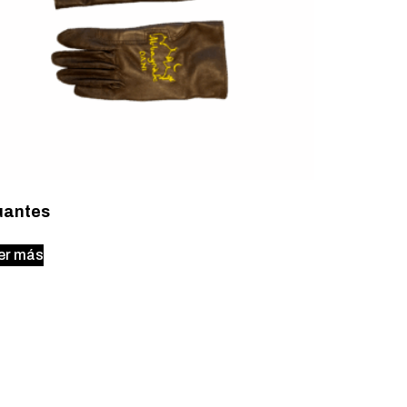
uantes
er más