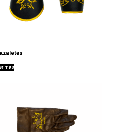
azaletes
er más