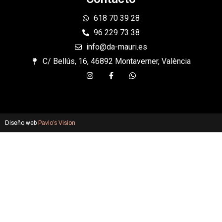
618 70 39 28
96 229 73 38
info@da-mauri.es
C/ Bellús, 16, 46892 Montaverner, València
Diseño web
Pavlo’s Vision